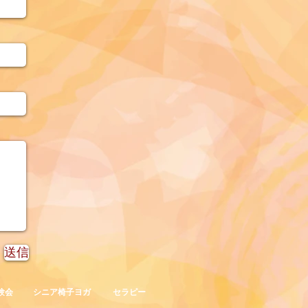
送信
験会
シニア椅子ヨガ
セラピー