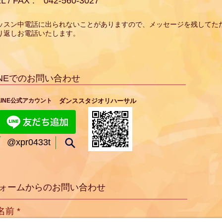
L / FAX : 042-560-3027
レッスン中電話に出られないことがありますので、メッセージを残してた
り返しお電話いたします。
INEでのお問い合わせ
​LINE公式アカウント
​ダンススタジオリハーサル
​@xpr0433t
ォームからのお問い合わせ
名前