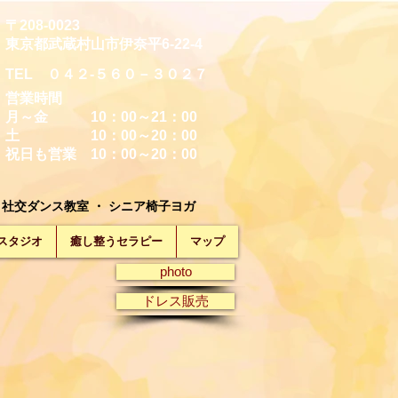
〒208-0023
東京都武蔵村山市伊奈平6-22-4
TEL ０４２-５６０－３０２７
営業時間
月～金 10：00～21：00
土 10：00～20：00
祝日も営業 10：00～20：00
社交ダンス教室 ・ シニア椅子ヨガ
スタジオ
癒し整うセラピー
マップ
photo
ドレス販売