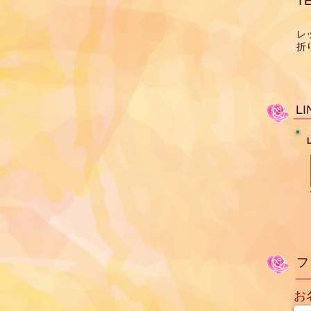
TE
​
折
L
フ
お