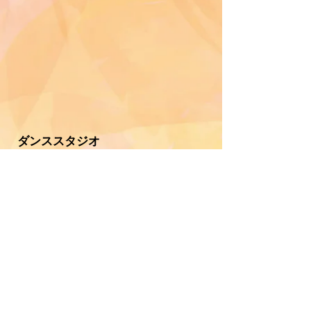
ダンススタジオ
あなたとよろこんで
〒208-0023
東京都武蔵村山市伊奈平6-22-4
TEL ０４２－５６０－３０２７
E-mail
info@st-rehearsal.com