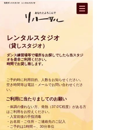
社交
ダンススタジオ レンタルスタジオ
あなたとよろこんで
レンタルスタジオ
（貸しスタジオ）
ダンス練習場等で場所をお探しでしたら当スタジ
オを是非ご利用ください。
時間でお貸し致します。
ご予約時に利用目的、人数をお知らせください。
空き時間等は電話・メールでお問い合わせくださ
い。
​ご利用に当たりましてのお願い
・体調の優れない方、
発熱（37.0℃程度）がある方
はご利用を
お控えください。
・入室前後の手指消毒
・お名前・ご住所・ご連絡先のご記入
・ご予約は1時間～、30分単位