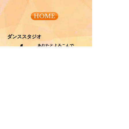
HOME
ダンススタジオ
あなたとよろこんで
〒208-0023
東京都武蔵村山市伊奈平6-22-4
TEL ０４２－５６０－３０２７
E-mail
info@st-rehearsal.com
月曜日～金曜日 10：00～21：00
営業時間
​ 土曜日 10：00～20：00
​
​ 祝日も営業 10：00～20：
00